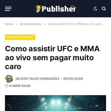
Home
»
Entretenimento
»
Como assistir UFC e MMA ao vivo sem pagar muito caro
ENTRETENIMENTO
Como assistir UFC e MMA
ao vivo sem pagar muito
caro
NILSON TALES GUIMARÃES
09/05/2026
9 MINS READ