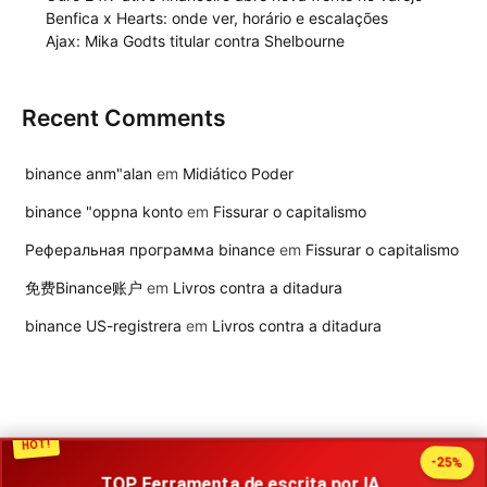
Benfica x Hearts: onde ver, horário e escalações
Ajax: Mika Godts titular contra Shelbourne
Recent Comments
binance anm"alan
em
Midiático Poder
binance "oppna konto
em
Fissurar o capitalismo
Реферальная программа binance
em
Fissurar o capitalismo
免费Binance账户
em
Livros contra a ditadura
binance US-registrera
em
Livros contra a ditadura
HOT!
-25%
TOP Ferramenta de escrita por IA