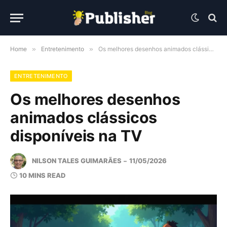
Home
»
Entretenimento
»
Os melhores desenhos animados clássicos disponíveis na TV
ENTRETENIMENTO
Os melhores desenhos
animados clássicos
disponíveis na TV
NILSON TALES GUIMARÃES
11/05/2026
10 MINS READ