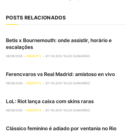
POSTS RELACIONADOS
Betis x Bournemouth: onde assistir, horário e
escalações
08/08/2026
INSIGHTS
BY
NILSON TALES GUIMARÃES
Ferencvaros vs Real Madrid: amistoso en vivo
08/08/2026
INSIGHTS
BY
NILSON TALES GUIMARÃES
LoL: Riot lança caixa com skins raras
08/08/2026
INSIGHTS
BY
NILSON TALES GUIMARÃES
Clássico feminino é adiado por ventania no Rio