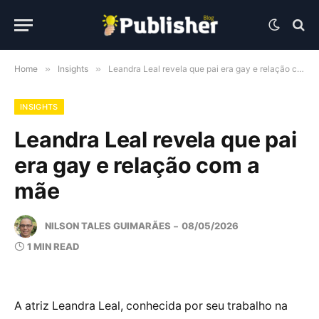
Home
»
Insights
»
Leandra Leal revela que pai era gay e relação com a mãe
INSIGHTS
Leandra Leal revela que pai
era gay e relação com a
mãe
NILSON TALES GUIMARÃES
08/05/2026
1 MIN READ
A atriz Leandra Leal, conhecida por seu trabalho na