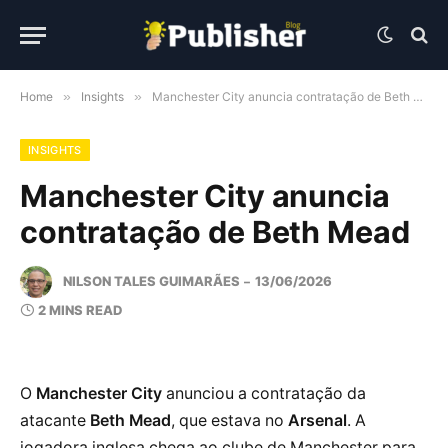
Home
»
Insights
»
Manchester City anuncia contratação de Beth Mead
INSIGHTS
Manchester City anuncia
contratação de Beth Mead
NILSON TALES GUIMARÃES
13/06/2026
2 MINS READ
O
Manchester City
anunciou a contratação da
atacante
Beth Mead
, que estava no
Arsenal
. A
jogadora inglesa chega ao clube de Manchester para