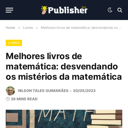
Home
»
Livros
»
Melhores livros de matemática: desvendando os mistérios da matemática
LIVROS
Melhores livros de
matemática: desvendando
os mistérios da matemática
NILSON TALES GUIMARÃES
30/05/2023
26 MINS READ