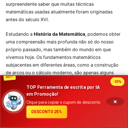
surpreendente saber que muitas técnicas
matemáticas usadas atualmente foram originadas
antes do século XVI.
Estudando a
História da Matemática
, podemos obter
uma compreensão mais profunda não só do nosso
próprio passado, mas também do mundo em que
vivemos hoje. Os fundamentos matemáticos
subjacentes em diferentes áreas, como a construção
de arcos ou o cálculo moderno, são apenas alguns
HOT!
exemplos.
-25%
TOP Ferramenta de escrita por IA
em Promoção!
Infelizmente, os livros didáticos de Matemática no
×
Clique para copiar o cupom de desconto:
Brasil negligenciam a evolução histórica da disciplina,
fornecendo aos alunos um entendimento limitado. É
DESCONTO 25%
importante que os interessados em conhecer a
História da Matemática se aprofundem nos assuntos