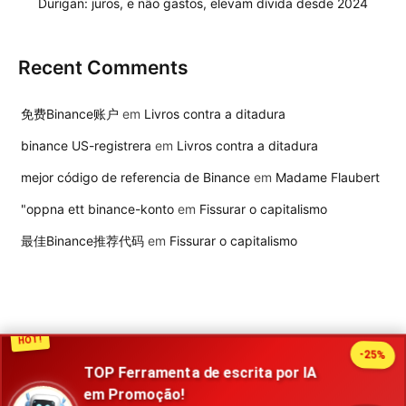
Durigan: juros, e não gastos, elevam dívida desde 2024
Recent Comments
免费Binance账户
em
Livros contra a ditadura
binance US-registrera
em
Livros contra a ditadura
mejor código de referencia de Binance
em
Madame Flaubert
"oppna ett binance-konto
em
Fissurar o capitalismo
最佳Binance推荐代码
em
Fissurar o capitalismo
HOT!
-25%
TOP Ferramenta de escrita por IA
2026 Publisher. Todos os direitos reservados
em Promoção!