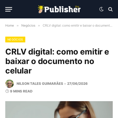
Home
»
Negócios
»
CRLV digital: como emitir e baixar o documento no celular
NEGÓCIOS
CRLV digital: como emitir e
baixar o documento no
celular
NILSON TALES GUIMARÃES
27/06/2026
9 MINS READ