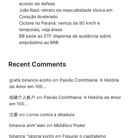
acordo de defesa
João Raul: retrato da masculinidade tóxica em
Coração Acelerado
Ciclone no Paraná: ventos de 90 km/h e
temporais; veja áreas
BB pede ao STF dispensa de audiência sobre
empréstimo ao BRB
Recent Comments
gram
gratis binance-konto
em
Paixão Corinthiana: A História
de Amor em 100…
创建个人账户
em
Paixão Corinthiana: A História de Amor
em 100…
注册
em
Livros contra a ditadura
binance anm"alan
em
Midiático Poder
binance "oppna konto
em
Fissurar o capitalismo