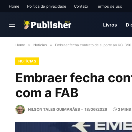
Home
Política de privacidade
Contato
Termos de uso
Livros
Di
Home
»
Notícias
»
Embraer fecha contrato de suporte ao KC-390
NOTÍCIAS
Embraer fecha con
com a FAB
NILSON TALES GUIMARÃES
18/06/2026
2 MINS