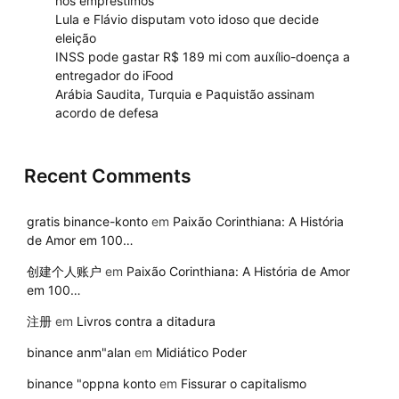
nos empréstimos
Lula e Flávio disputam voto idoso que decide
eleição
INSS pode gastar R$ 189 mi com auxílio-doença a
entregador do iFood
Arábia Saudita, Turquia e Paquistão assinam
acordo de defesa
Recent Comments
gratis binance-konto
em
Paixão Corinthiana: A História
de Amor em 100…
创建个人账户
em
Paixão Corinthiana: A História de Amor
em 100…
注册
em
Livros contra a ditadura
binance anm"alan
em
Midiático Poder
binance "oppna konto
em
Fissurar o capitalismo