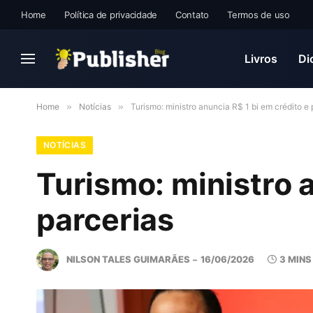
Home
Política de privacidade
Contato
Termos de uso
Livros
Di
Home
»
Notícias
»
Turismo: ministro anuncia R$ 1 bi em crédito e 
NOTÍCIAS
Turismo: ministro a
parcerias
NILSON TALES GUIMARÃES
16/06/2026
3 MINS