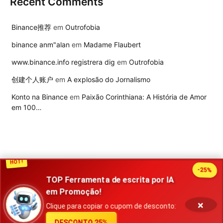
Recent Comments
Binance推荐
em
Outrofobia
binance anm"alan
em
Madame Flaubert
www.binance.info registrera dig
em
Outrofobia
创建个人账户
em
A explosão do Jornalismo
Konto na Binance
em
Paixão Corinthiana: A História de Amor
em 100…
HOT!
-25%
TOP Ferramenta de escrita por IA
2026 Publisher. Todos os direitos reservados
em Promoção!
×
Política de privacidade
Contato
Termos de uso
Clique para copiar o cupom de desconto:
DESCONTO 25%