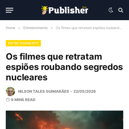
Home
»
Entretenimento
»
Os filmes que retratam espiões roubando segredos nucleares
ENTRETENIMENTO
Os filmes que retratam
espiões roubando segredos
nucleares
NILSON TALES GUIMARÃES
22/05/2026
9 MINS READ