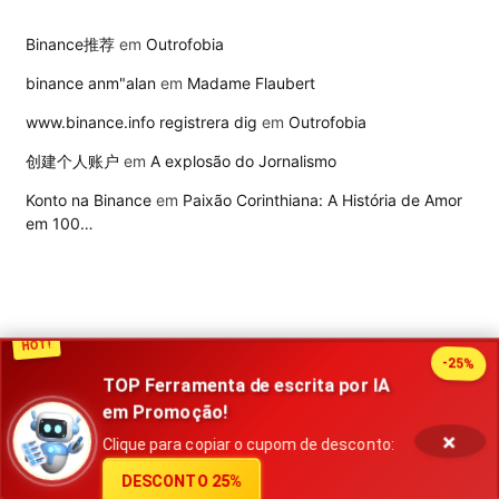
Binance推荐
em
Outrofobia
binance anm"alan
em
Madame Flaubert
www.binance.info registrera dig
em
Outrofobia
创建个人账户
em
A explosão do Jornalismo
Konto na Binance
em
Paixão Corinthiana: A História de Amor
em 100…
HOT!
-25%
TOP Ferramenta de escrita por IA
2026 Publisher. Todos os direitos reservados
em Promoção!
×
Política de privacidade
Contato
Termos de uso
Clique para copiar o cupom de desconto:
DESCONTO 25%