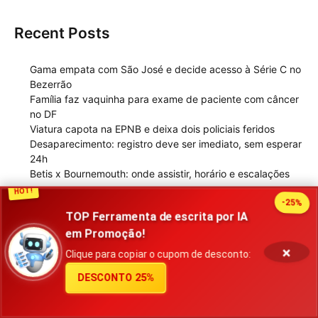
Recent Posts
Gama empata com São José e decide acesso à Série C no
Bezerrão
Família faz vaquinha para exame de paciente com câncer
no DF
Viatura capota na EPNB e deixa dois policiais feridos
Desaparecimento: registro deve ser imediato, sem esperar
24h
Betis x Bournemouth: onde assistir, horário e escalações
HOT!
-25%
TOP Ferramenta de escrita por IA
Recent Comments
em Promoção!
×
Clique para copiar o cupom de desconto:
注册免费账户
em
A explosão do Jornalismo
DESCONTO 25%
binance
em
Livros contra a ditadura
Binance推荐
em
Outrofobia