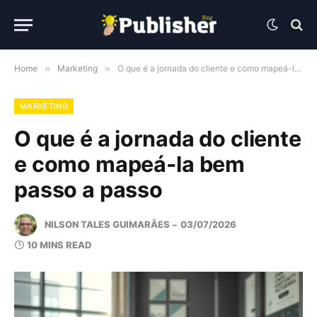
Home
»
Marketing
»
O que é a jornada do cliente e como mapeá-la bem passo a passo
MARKETING
O que é a jornada do cliente
e como mapeá-la bem
passo a passo
NILSON TALES GUIMARÃES
03/07/2026
10 MINS READ