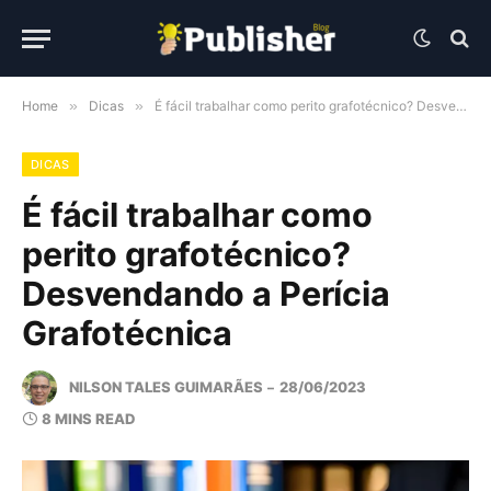
Home
»
Dicas
»
É fácil trabalhar como perito grafotécnico? Desvendando a Perícia Grafotécnica
DICAS
É fácil trabalhar como
perito grafotécnico?
Desvendando a Perícia
Grafotécnica
NILSON TALES GUIMARÃES
28/06/2023
8 MINS READ