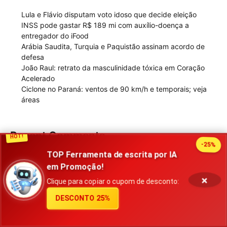
Lula e Flávio disputam voto idoso que decide eleição
INSS pode gastar R$ 189 mi com auxílio-doença a
entregador do iFood
Arábia Saudita, Turquia e Paquistão assinam acordo de
defesa
João Raul: retrato da masculinidade tóxica em Coração
Acelerado
Ciclone no Paraná: ventos de 90 km/h e temporais; veja
áreas
Recent Comments
HOT!
-25%
TOP Ferramenta de escrita por IA
gratis binance-konto
em
Paixão Corinthiana: A História de
em Promoção!
Amor em 100…
×
Clique para copiar o cupom de desconto:
创建个人账户
em
Paixão Corinthiana: A História de Amor em
DESCONTO 25%
100…
注册
em
Livros contra a ditadura