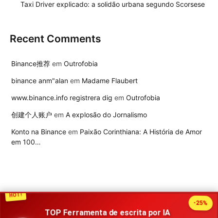
Taxi Driver explicado: a solidão urbana segundo Scorsese
Recent Comments
Binance推荐
em
Outrofobia
binance anm"alan
em
Madame Flaubert
www.binance.info registrera dig
em
Outrofobia
创建个人账户
em
A explosão do Jornalismo
Konto na Binance
em
Paixão Corinthiana: A História de Amor
em 100…
HOT!
-25%
TOP Ferramenta de escrita por IA
2026 Publisher. Todos os direitos reservados