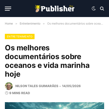
Home
»
Entretenimento
»
Os melhores documentários sobre oceanos e vida marinha hoje
ENTRETENIMENTO
Os melhores
documentários sobre
oceanos e vida marinha
hoje
NILSON TALES GUIMARÃES
14/05/2026
9 MINS READ