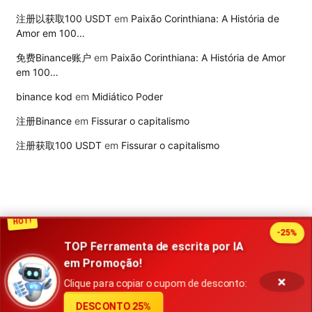
注册以获取100 USDT
em
Paixão Corinthiana: A História de
Amor em 100…
免费Binance账户
em
Paixão Corinthiana: A História de Amor
em 100…
binance kod
em
Midiático Poder
注册Binance
em
Fissurar o capitalismo
注册获取100 USDT
em
Fissurar o capitalismo
HOT!
-25%
TOP Ferramenta de escrita por IA
2026 Publisher. Todos os direitos reservados
em Promoção!
×
Política de privacidade
Contato
Termos de uso
Clique para copiar o cupom de desconto:
DESCONTO 25%