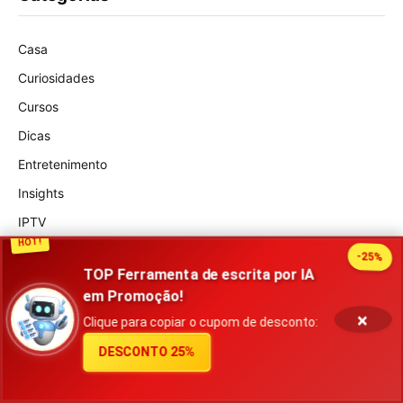
Casa
Curiosidades
Cursos
Dicas
Entretenimento
Insights
IPTV
HOT!
Livros
-25%
TOP Ferramenta de escrita por IA
Marketing
em Promoção!
Moda
×
Clique para copiar o cupom de desconto:
Negócios
DESCONTO 25%
Notícias
Resumo