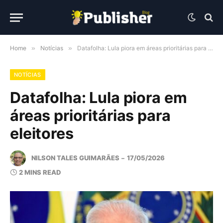
Home
»
Notícias
»
Datafolha: Lula piora em áreas prioritárias para eleitores
NOTÍCIAS
Datafolha: Lula piora em
áreas prioritárias para
eleitores
NILSON TALES GUIMARÃES
17/05/2026
2 MINS READ