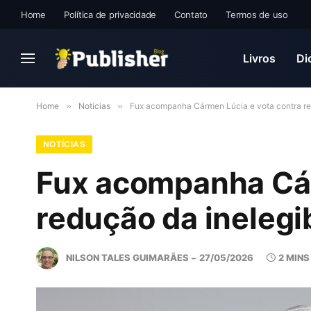
Home
Política de privacidade
Contato
Termos de uso
Livros
Di
Home
»
Notícias
»
Fux acompanha Cármen Lúcia e vota contra red
NOTÍCIAS
Fux acompanha Cár
redução da inelegi
NILSON TALES GUIMARÃES
27/05/2026
2 MINS