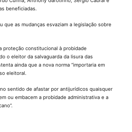
rdo Cunha, Anthony Garotinho, Sérgio Cabral e
as beneficiadas.
eu que as mudanças esvaziam a legislação sobre
 a proteção constitucional à probidade
o o eleitor da salvaguarda da lisura das
stenta ainda que a nova norma “importaria em
o eleitoral.
no sentido de afastar por antijurídicos quaisquer
em ou embacem a probidade administrativa e a
cano”.