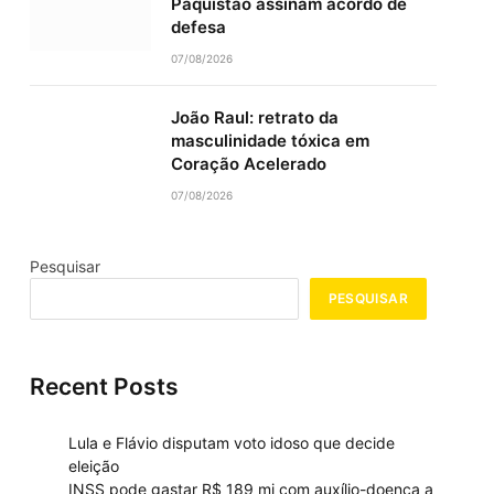
Paquistão assinam acordo de
defesa
07/08/2026
João Raul: retrato da
masculinidade tóxica em
Coração Acelerado
07/08/2026
Pesquisar
PESQUISAR
Recent Posts
Lula e Flávio disputam voto idoso que decide
eleição
INSS pode gastar R$ 189 mi com auxílio-doença a