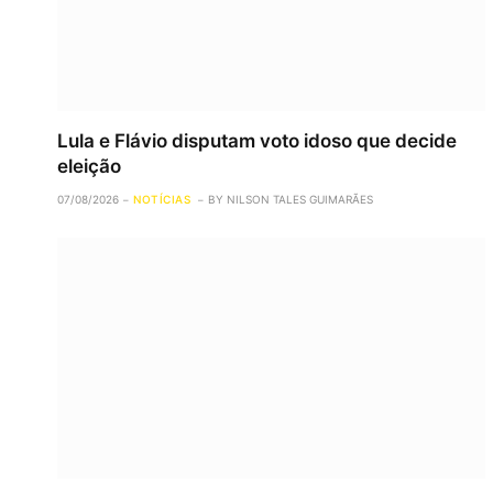
Lula e Flávio disputam voto idoso que decide
eleição
07/08/2026
NOTÍCIAS
BY
NILSON TALES GUIMARÃES