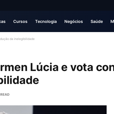
cas
Cursos
Tecnologia
Negócios
Saúde
M
ução da inelegibilidade
men Lúcia e vota con
bilidade
 READ