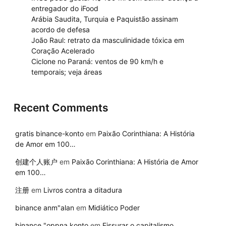
entregador do iFood
Arábia Saudita, Turquia e Paquistão assinam
acordo de defesa
João Raul: retrato da masculinidade tóxica em
Coração Acelerado
Ciclone no Paraná: ventos de 90 km/h e
temporais; veja áreas
Recent Comments
gratis binance-konto
em
Paixão Corinthiana: A História
de Amor em 100…
创建个人账户
em
Paixão Corinthiana: A História de Amor
em 100…
注册
em
Livros contra a ditadura
binance anm"alan
em
Midiático Poder
binance "oppna konto
em
Fissurar o capitalismo