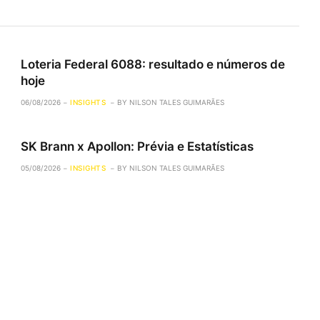
Loteria Federal 6088: resultado e números de
hoje
06/08/2026
INSIGHTS
BY
NILSON TALES GUIMARÃES
SK Brann x Apollon: Prévia e Estatísticas
05/08/2026
INSIGHTS
BY
NILSON TALES GUIMARÃES