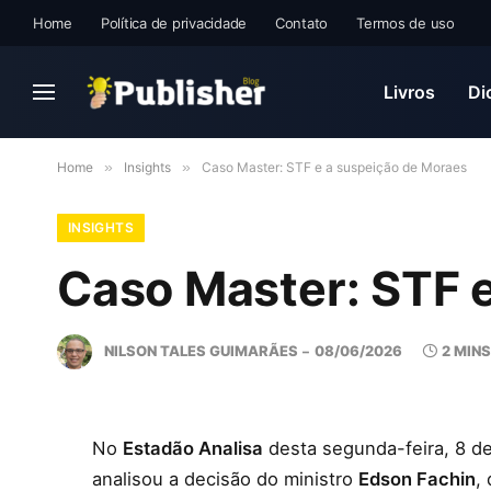
Home
Política de privacidade
Contato
Termos de uso
Livros
Di
Home
»
Insights
»
Caso Master: STF e a suspeição de Moraes
INSIGHTS
Caso Master: STF 
NILSON TALES GUIMARÃES
08/06/2026
2 MIN
No
Estadão Analisa
desta segunda-feira, 8 de
analisou a decisão do ministro
Edson Fachin
,