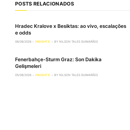
POSTS RELACIONADOS
Hradec Kralove x Besiktas: ao vivo, escalações
e odds
06/08/2026
INSIGHTS
BY
NILSON TALES GUIMARÃES
Fenerbahçe-Sturm Graz: Son Dakika
Gelişmeleri
05/08/2026
INSIGHTS
BY
NILSON TALES GUIMARÃES