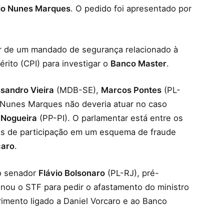
io Nunes Marques
. O pedido foi apresentado por
or de um mandado de segurança relacionado à
rito (CPI) para investigar o
Banco Master
.
sandro Vieira
(MDB-SE),
Marcos Pontes
(PL-
unes Marques não deveria atuar no caso
 Nogueira
(PP-PI). O parlamentar está entre os
as de participação em um esquema de fraude
caro
.
o senador
Flávio Bolsonaro
(PL-RJ), pré-
onou o STF para pedir o afastamento do ministro
imento ligado a Daniel Vorcaro e ao Banco