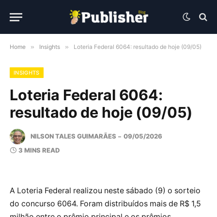
Home
»
Insights
»
Loteria Federal 6064: resultado de hoje (09/05)
INSIGHTS
Loteria Federal 6064:
resultado de hoje (09/05)
NILSON TALES GUIMARÃES
09/05/2026
3 MINS READ
A Loteria Federal realizou neste sábado (9) o sorteio
do concurso 6064. Foram distribuídos mais de R$ 1,5
milhão entre o prêmio principal e os prêmios