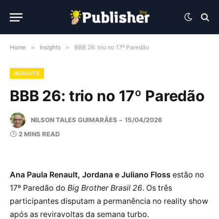
Home
»
Insights
»
BBB 26: trio no 17º Paredão
INSIGHTS
BBB 26: trio no 17º Paredão
NILSON TALES GUIMARÃES
15/04/2026
2 MINS READ
Ana Paula Renault, Jordana e Juliano Floss
estão no
17º Paredão do
Big Brother Brasil 26
. Os três
participantes disputam a permanência no reality show
após as reviravoltas da semana turbo.